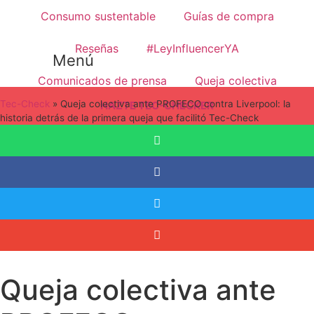
Ir
Consumo sustentable
Guías de compra
al
contenido
Reseñas
#LeyInfluencerYA
Menú
Comunicados de prensa
Queja colectiva
Tec-Check
»
Queja colectiva ante PROFECO contra Liverpool: la
HAZTE TEC-CHECKER
historia detrás de la primera queja que facilitó Tec-Check
Queja colectiva ante