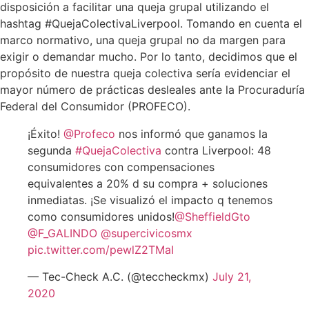
disposición a facilitar una queja grupal utilizando el
hashtag #QuejaColectivaLiverpool. Tomando en cuenta el
marco normativo, una queja grupal no da margen para
exigir o demandar mucho. Por lo tanto, decidimos que el
propósito de nuestra queja colectiva sería evidenciar el
mayor número de prácticas desleales ante la Procuraduría
Federal del Consumidor (PROFECO).
¡Éxito!
@Profeco
nos informó que ganamos la
segunda
#QuejaColectiva
contra Liverpool: 48
consumidores con compensaciones
equivalentes a 20% d su compra + soluciones
inmediatas. ¡Se visualizó el impacto q tenemos
como consumidores unidos!
@SheffieldGto
@F_GALINDO
@supercivicosmx
pic.twitter.com/pewlZ2TMaI
— Tec-Check A.C. (@teccheckmx)
July 21,
2020