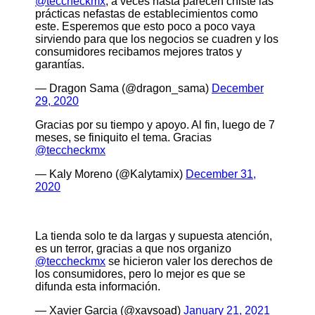
@teccheckmx
, a veces hasta parecen chiste las
prácticas nefastas de establecimientos como
este. Esperemos que esto poco a poco vaya
sirviendo para que los negocios se cuadren y los
consumidores recibamos mejores tratos y
garantías.
— Dragon Sama (@dragon_sama)
December
29, 2020
Gracias por su tiempo y apoyo. Al fin, luego de 7
meses, se finiquito el tema. Gracias
@teccheckmx
— Kaly Moreno (@Kalytamix)
December 31,
2020
La tienda solo te da largas y supuesta atención,
es un terror, gracias a que nos organizo
@teccheckmx
se hicieron valer los derechos de
los consumidores, pero lo mejor es que se
difunda esta información.
— Xavier Garcia (@xavsoad)
January 21, 2021