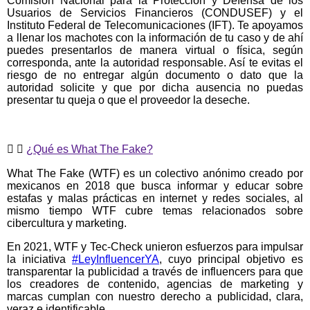
Comisión Nacional para la Protección y Defensa de los
Usuarios de Servicios Financieros (CONDUSEF) y el
Instituto Federal de Telecomunicaciones (IFT). Te apoyamos
a llenar los machotes con la información de tu caso y de ahí
puedes presentarlos de manera virtual o física, según
corresponda, ante la autoridad responsable. Así te evitas el
riesgo de no entregar algún documento o dato que la
autoridad solicite y que por dicha ausencia no puedas
presentar tu queja o que el proveedor la deseche.
¿Qué es What The Fake?
What The Fake (WTF) es un colectivo anónimo creado por
mexicanos en 2018 que busca informar y educar sobre
estafas y malas prácticas en internet y redes sociales, al
mismo tiempo WTF cubre temas relacionados sobre
cibercultura y marketing.
En 2021, WTF y Tec-Check unieron esfuerzos para impulsar
la iniciativa
#LeyInfluencerYA
, cuyo principal objetivo es
transparentar la publicidad a través de influencers para que
los creadores de contenido, agencias de marketing y
marcas cumplan con nuestro derecho a publicidad, clara,
veraz e identificable.