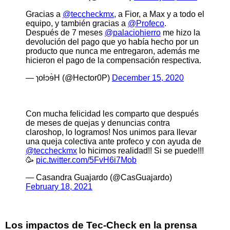
Gracias a
@teccheckmx
, a Fior, a Max y a todo el
equipo, y también gracias a
@Profeco
.
Después de 7 meses
@palaciohierro
me hizo la
devolución del pago que yo había hecho por un
producto que nunca me entregaron, además me
hicieron el pago de la compensación respectiva.
— ɿoƚɔɘ̀H (@Hector0P)
December 15, 2020
Con mucha felicidad les comparto que después
de meses de quejas y denuncias contra
claroshop, lo logramos! Nos unimos para llevar
una queja colectiva ante profeco y con ayuda de
@teccheckmx
lo hicimos realidad!! Si se puede!!!
🥳
pic.twitter.com/5FvH6i7Mob
— Casandra Guajardo (@CasGuajardo)
February 18, 2021
Los impactos de Tec-Check en la prensa