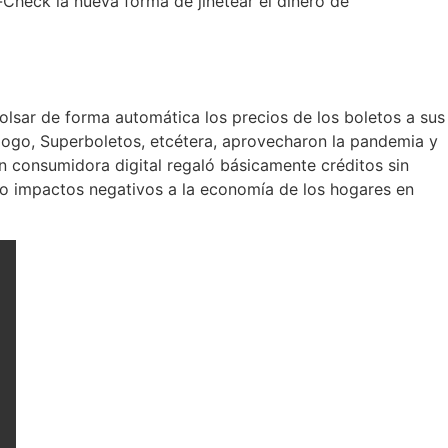
heck la nueva forma de jinetear el dinero de
lsar de forma automática los precios de los boletos a sus
iagogo, Superboletos, etcétera, aprovecharon la pandemia y
ón consumidora digital regaló básicamente créditos sin
do impactos negativos a la economía de los hogares en