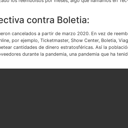
ado los reembolsos por meses, algo que llamamos en Tec-C
ctiva contra Boletia:
ueron cancelados a partir de marzo 2020. En vez de reembo
online, por ejemplo, Ticketmaster, Show Center, Boletia, V
netear cantidades de dinero estratosféricas. Así la poblaci
proveedores durante la pandemia, una pandemia que ha teni