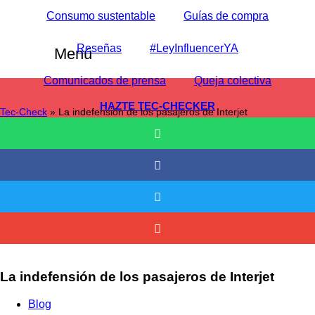
Ir
Consumo sustentable
Guías de compra
al
contenido
Reseñas
#LeyInfluencerYA
Menú
Comunicados de prensa
Queja colectiva
HAZTE TEC-CHECKER
Tec-Check
»
La indefensión de los pasajeros de Interjet
La indefensión de los pasajeros de Interjet
Blog