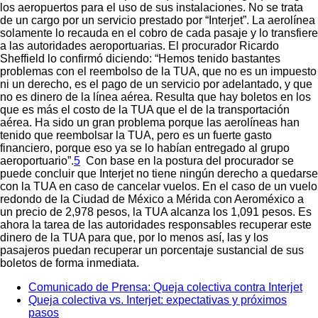
los aeropuertos para el uso de sus instalaciones. No se trata
de un cargo por un servicio prestado por “Interjet”. La aerolínea
solamente lo recauda en el cobro de cada pasaje y lo transfiere
a las autoridades aeroportuarias. El procurador Ricardo
Sheffield lo confirmó diciendo: “Hemos tenido bastantes
problemas con el reembolso de la TUA, que no es un impuesto
ni un derecho, es el pago de un servicio por adelantado, y que
no es dinero de la línea aérea. Resulta que hay boletos en los
que es más el costo de la TUA que el de la transportación
aérea. Ha sido un gran problema porque las aerolíneas han
tenido que reembolsar la TUA, pero es un fuerte gasto
financiero, porque eso ya se lo habían entregado al grupo
aeroportuario”.
5
Con base en la postura del procurador se
puede concluir que Interjet no tiene ningún derecho a quedarse
con la TUA en caso de cancelar vuelos. En el caso de un vuelo
redondo de la Ciudad de México a Mérida con Aeroméxico a
un precio de 2,978 pesos, la TUA alcanza los 1,091 pesos. Es
ahora la tarea de las autoridades responsables recuperar este
dinero de la TUA para que, por lo menos así, las y los
pasajeros puedan recuperar un porcentaje sustancial de sus
boletos de forma inmediata.
Comunicado de Prensa: Queja colectiva contra Interjet
Queja colectiva vs. Interjet: expectativas y próximos
pasos