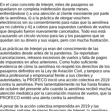
En el caso concreto de Interjet, miles de pasajeros se
quedaron en completa indefensión durante meses,
enfrentándose i) a una atención al cliente inexistente por parte
de la aerolínea, ii) a la práctica de otorgar vouchers
electrónicos sin su consentimiento para rutas que la aerolínea
ya no cubriría y iii) a cobros para supuestos cambios de vuelos
que después fueron nuevamente cancelados. Todo eso está
causando un círculo vicioso para las y los pasajeros que se
quedan sin su dinero y sus viajes, pero con mucha frustración.
Las prácticas de Interjet ya eran del conocimiento de las
autoridades desde antes de la pandemia. Se reportaban
cancelaciones, retrasos excesivos de vuelos y falta de pagos
de impuestos en años anteriores. Como hubo suficiente
evidencia de cómo la aerolínea no respetó los derechos de los
pasajeros definidos en la Ley de Aviación Civil, y tampoco una
ética profesional y empresarial frente a sus clientes y
autoridades, la PROFECO inició una acción colectiva en 2019
contra la aerolínea. Pero lamentablemente no fue hasta finales
de octubre del presente año cuando la aerolínea recibió mucha
atención mediática por la cancelación masiva de vuelos, que la
PROFECO emitió una alerta contra la aerolínea.
A pesar de la acción colectiva emprendida en 2019 y las
múltiples señales de riesgo financiero de Interjet, la aerolínea