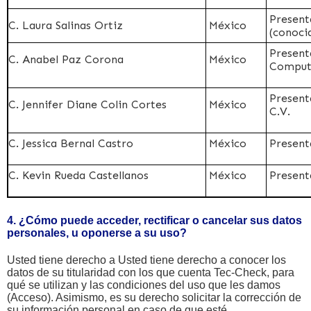
Present
C. Laura Salinas Ortiz
México
(conoci
Present
C. Anabel Paz Corona
México
Computa
Present
C. Jennifer Diane Colin Cortes
México
C.V.
C. Jessica Bernal Castro
México
Presenta
C. Kevin Rueda Castellanos
México
Present
4. ¿Cómo puede acceder, rectificar o cancelar sus datos
personales, u oponerse a su uso?
Usted tiene derecho a Usted tiene derecho a conocer los
datos de su titularidad con los que cuenta Tec-Check, para
qué se utilizan y las condiciones del uso que les damos
(Acceso). Asimismo, es su derecho solicitar la corrección de
su información personal en caso de que esté