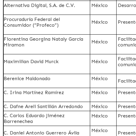
Alternativa Digital, S.A. de C.V.
México
Desarro
Procuraduría Federal del
México
Present
Consumidor (“Profeco”)
Fiorentina Georgina Nataly García
Facilita
México
Miramon
comunid
Facilita
Maximilian David Murck
México
comunid
Berenice Maldonado
México
Facilita
C. Irina Martínez Ramírez
México
Present
C. Dafne Areli Santillán Arredondo
México
Presenta
C. Carlos Eduardo Jiménez
México
Present
Barrenechea
México
C. Daniel Antonio Guerrero Ávila
Present